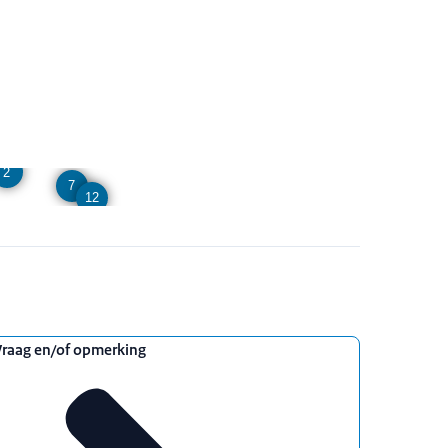
2
7
12
Vraag en/of opmerking