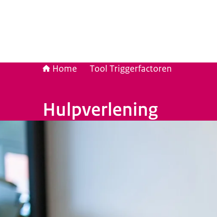
Home
Tool Triggerfactoren
Hulpverlening