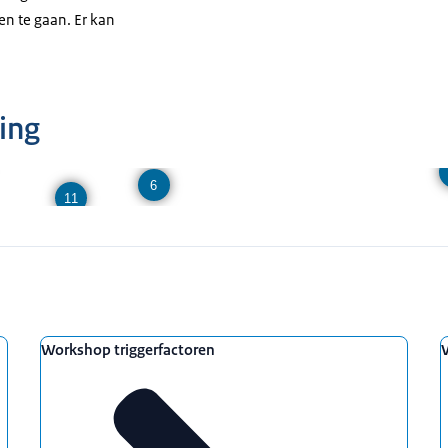
n te gaan. Er kan
ing
6
11
Workshop triggerfactoren