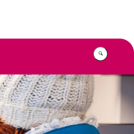
eit
Vul in wat u z