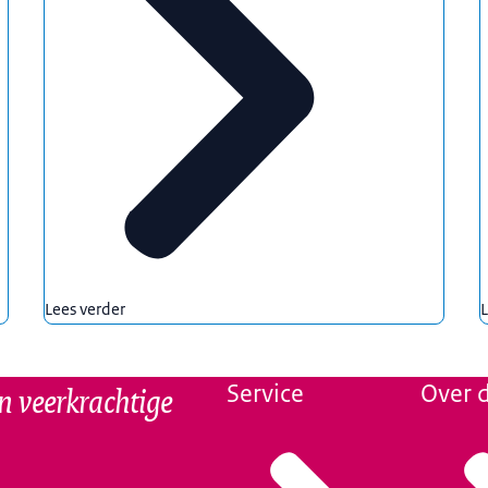
Lees verder
L
n veerkrachtige
Service
Over d