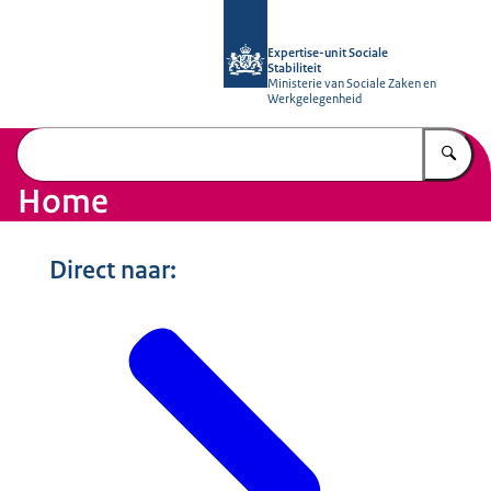
Naar de homepage van Socialestabili
Expertise-unit Sociale
Stabiliteit
Ministerie van Sociale Zaken en
Werkgelegenheid
Vu
Home
Direct naar: