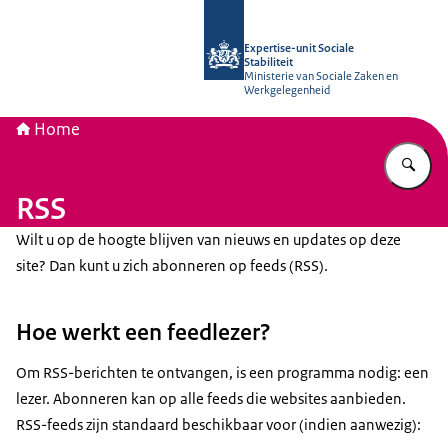
Naar de homepage van Socialestabili
Expertise-unit Sociale
Stabiliteit
Ministerie van Sociale Zaken en
Werkgelegenheid
Home
Vu
RSS
Wilt u op de hoogte blijven van nieuws en updates op deze
site? Dan kunt u zich abonneren op feeds (RSS).
Hoe werkt een feedlezer?
Om RSS-berichten te ontvangen, is een programma nodig: een
lezer. Abonneren kan op alle feeds die websites aanbieden.
RSS-feeds zijn standaard beschikbaar voor (indien aanwezig):