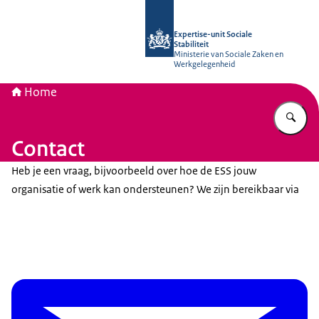
Naar de homepage van Socialestabili
Expertise-unit Sociale
Stabiliteit
Ministerie van Sociale Zaken en
Werkgelegenheid
Home
Vu
Contact
Heb je een vraag, bijvoorbeeld over hoe de ESS jouw
organisatie of werk kan ondersteunen? We zijn bereikbaar via