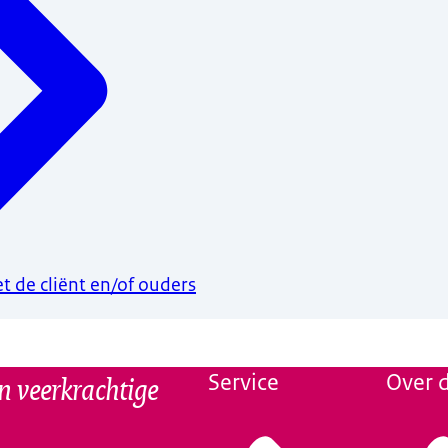
t de cliënt en/of ouders
n veerkrachtige
Service
Over d