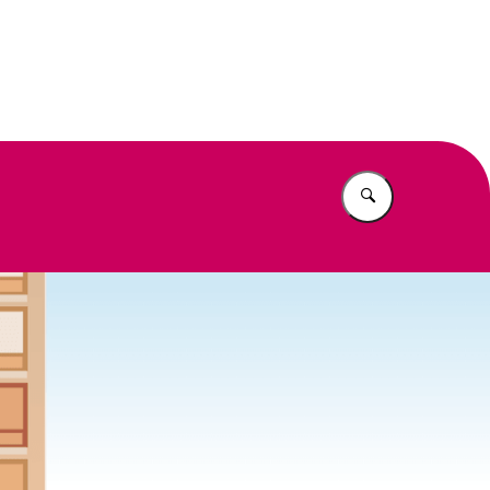
eit
Vul in wat u z