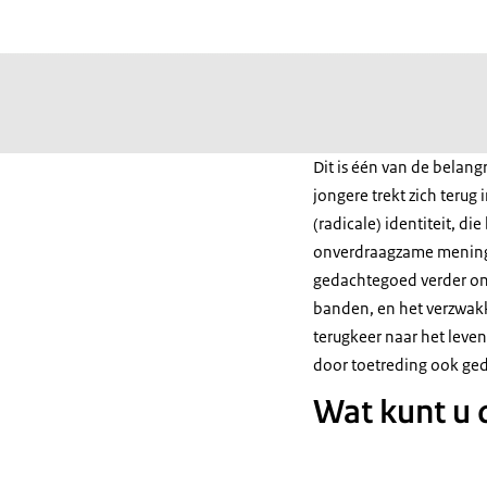
Dit is één van de belangr
jongere trekt zich teru
(radicale) identiteit, die
onverdraagzame meninge
gedachtegoed verder ont
banden, en het verzwak
terugkeer naar het leven
door toetreding ook ged
Wat kunt u