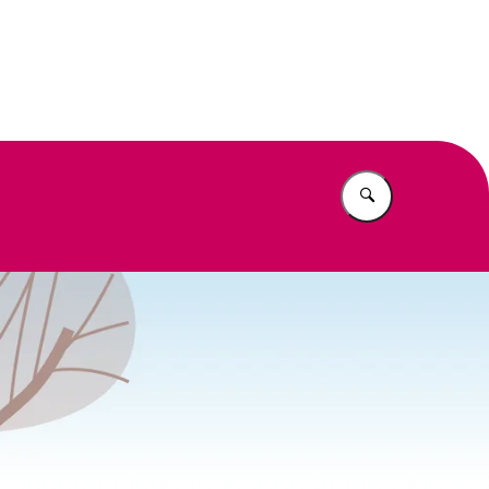
eit
Vul in wat u z