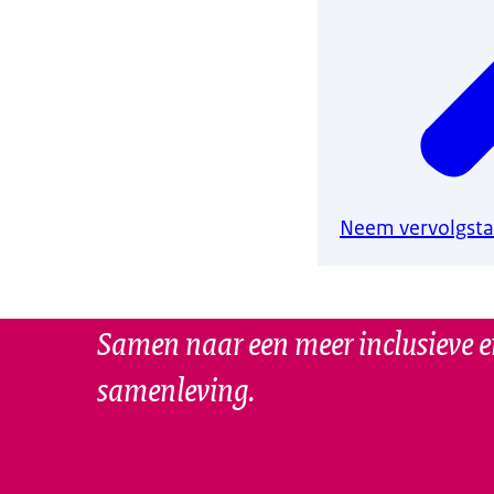
Neem vervolgstap
Samen naar een meer inclusieve e
samenleving.