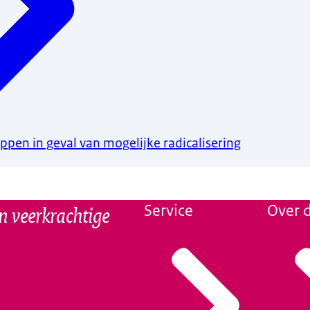
pen in geval van mogelijke radicalisering
n veerkrachtige
Service
Over d