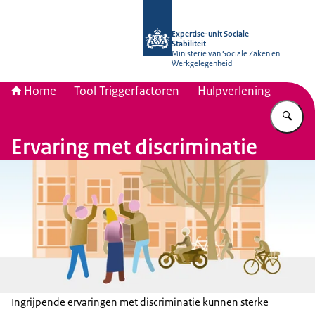
Naar de homepage van Socialestabili
Expertise-unit Sociale
Stabiliteit
Ministerie van Sociale Zaken en
Werkgelegenheid
Home
Tool Triggerfactoren
Hulpverlening
Vu
Ervaring met discriminatie
Ingrijpende ervaringen met discriminatie kunnen sterke