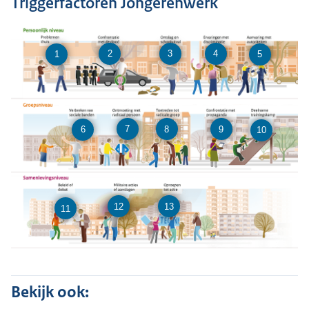
Triggerfactoren Jongerenwerk
2
3
4
1
5
7
8
9
6
10
12
13
11
Bekijk ook: