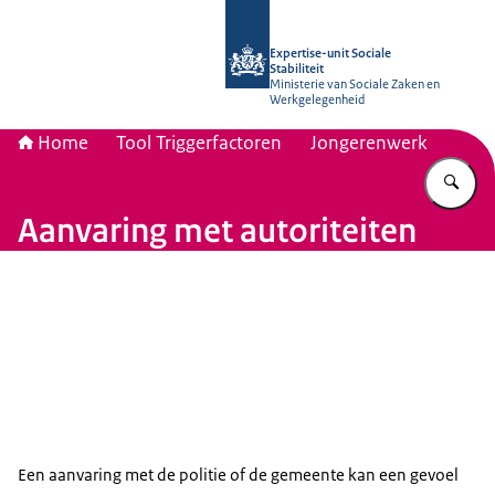
Naar de homepage van Socialestabili
Expertise-unit Sociale
Stabiliteit
Ministerie van Sociale Zaken en
Werkgelegenheid
Home
Tool Triggerfactoren
Jongerenwerk
Vu
Aanvaring met autoriteiten
Een aanvaring met de politie of de gemeente kan een gevoel