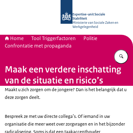
Naar de homepage van Socialestabili
Expertise-unit Sociale
Stabiliteit
Ministerie van Sociale Zaken en
Werkgelegenheid
Home
Tool Triggerfactoren
Politie
Confrontatie met propaganda
Vu
Maak een verdere inschatting
van de situatie en risico’s
Maakt u zich zorgen om de jongere? Dan is het belangrijk dat u
deze zorgen deelt.
Bespreek ze met uw directe collega’s. Of iemand in uw
organisatie die meer weet over zorgvragen en in het bijzonder
radicalisering. Soms is dat een taakaccenthouder