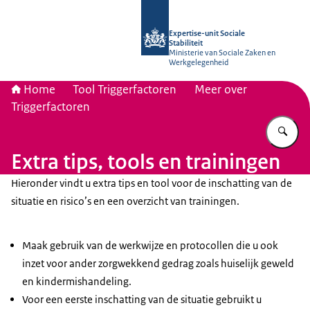
Naar de homepage van Socialestabili
Expertise-unit Sociale
Stabiliteit
Ministerie van Sociale Zaken en
Werkgelegenheid
Home
Tool Triggerfactoren
Meer over
Triggerfactoren
Vu
Extra tips, tools en trainingen
Hieronder vindt u extra tips en tool voor de inschatting van de
situatie en risico’s en een overzicht van trainingen.
Maak gebruik van de werkwijze en protocollen die u ook
inzet voor ander zorgwekkend gedrag zoals huiselijk geweld
en kindermishandeling.
Voor een eerste inschatting van de situatie gebruikt u