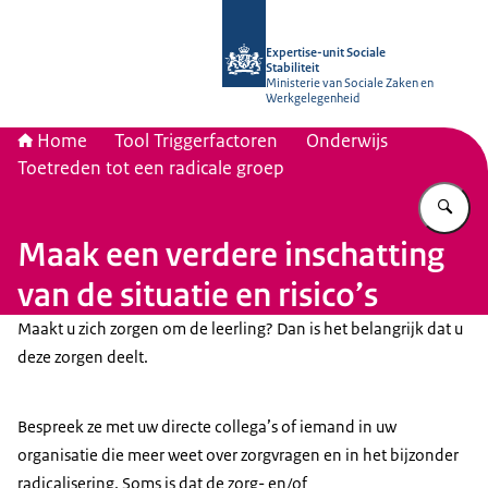
Naar de homepage van Socialestabili
Expertise-unit Sociale
Stabiliteit
Ministerie van Sociale Zaken en
Werkgelegenheid
Home
Tool Triggerfactoren
Onderwijs
Toetreden tot een radicale groep
Vu
Maak een verdere inschatting
van de situatie en risico’s
Maakt u zich zorgen om de leerling? Dan is het belangrijk dat u
deze zorgen deelt.
Bespreek ze met uw directe collega’s of iemand in uw
organisatie die meer weet over zorgvragen en in het bijzonder
radicalisering. Soms is dat de zorg- en/of