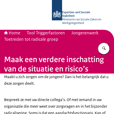
Naar de homepage van Socialestabili
Expertise-unit Sociale
Stabiliteit
Ministerie van Sociale Zaken en
Werkgelegenheid
Home
Tool Triggerfactoren
Jongerenwerk
Toetreden tot radicale groep
Vu
Maak een verdere inschatting
van de situatie en risico’s
Maakt u zich zorgen om de jongere? Dan is het belangrijk dat u
deze zorgen deelt.
Bespreek ze met uw directe collega’s. Of met iemand in uw
organisatie die meer weet over zorgvragen en in het bijzonder
radicalisering. Soms is dat een aandachtsfunctionaris. Kan of