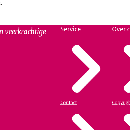
t.
n veerkrachtige
Service
Over d
Contact
Copyrig