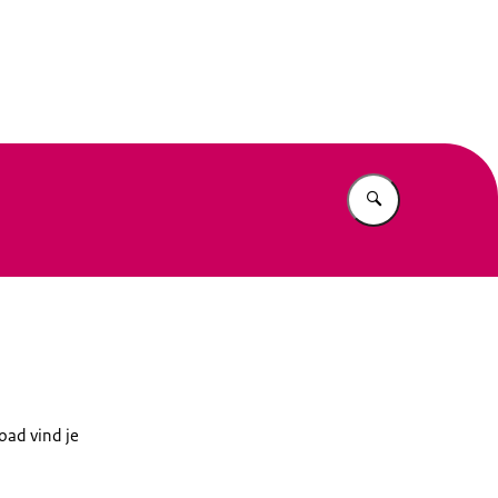
eit
Vul in wat u z
oad vind je