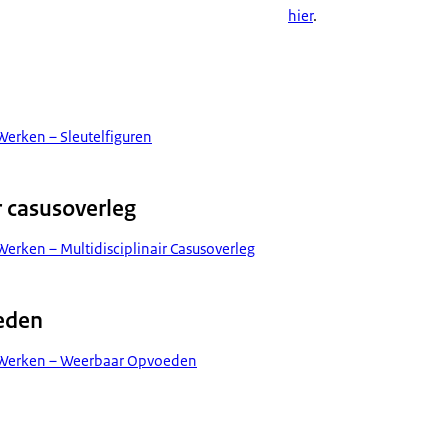
hier
.
Werken – Sleutelfiguren
r casusoverleg
Werken – Multidisciplinair Casusoverleg
eden
d Werken – Weerbaar Opvoeden