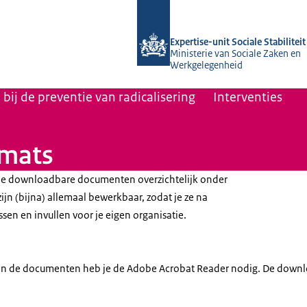
Naar de homepage van Socialestabilit
Expertise-unit Sociale Stabiliteit
Ministerie van Sociale Zaken en
Werkgelegenheid
ij de preventie van radicalisering
Interventies
rmats
lle downloadbare documenten overzichtelijk onder
ijn (bijna) allemaal bewerkbaar, zodat je ze na
n en invullen voor je eigen organisatie.
van de documenten heb je de Adobe Acrobat Reader nodig. De downl