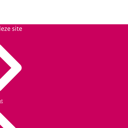
eze site
ht