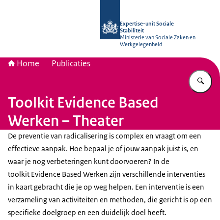
Naar de homepage van Socialestabili
Expertise-unit Sociale
Stabiliteit
Ministerie van Sociale Zaken en
Werkgelegenheid
Home
Publicaties
Vu
Toolkit Evidence Based
Werken – Theater
De preventie van radicalisering is complex en vraagt om een
effectieve aanpak. Hoe bepaal je of jouw aanpak juist is, en
waar je nog verbeteringen kunt doorvoeren? In de
toolkit
Evidence Based
Werken zijn verschillende interventies
in kaart gebracht die je op weg helpen. Een interventie is een
verzameling van activiteiten en methoden, die gericht is op een
specifieke doelgroep en een duidelijk doel heeft.