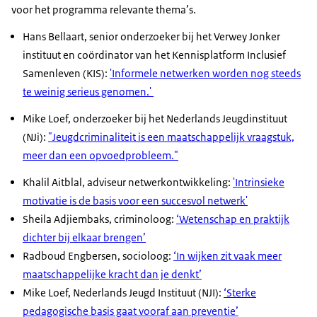
voor het programma relevante thema’s.
Hans Bellaart, senior onderzoeker bij het Verwey Jonker
instituut en coördinator van het Kennisplatform Inclusief
Samenleven (KIS):
'Informele netwerken worden nog steeds
te weinig serieus genomen.'
Mike Loef, onderzoeker bij het Nederlands Jeugdinstituut
(NJi):
"Jeugdcriminaliteit is een maatschappelijk vraagstuk,
meer dan een opvoedprobleem."
Khalil Aitblal, adviseur netwerkontwikkeling:
'Intrinsieke
motivatie is de basis voor een succesvol netwerk'
Sheila Adjiembaks, criminoloog:
‘Wetenschap en praktijk
dichter bij elkaar brengen’
Radboud Engbersen, socioloog:
‘In wijken zit vaak meer
maatschappelijke kracht dan je denkt’
Mike Loef, Nederlands Jeugd Instituut (NJI):
‘Sterke
pedagogische basis gaat vooraf aan preventie’