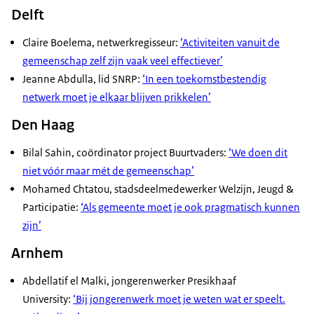
Delft
Claire Boelema, netwerkregisseur:
‘Activiteiten vanuit de
gemeenschap zelf zijn vaak veel effectiever’
Jeanne Abdulla, lid SNRP:
‘In een toekomstbestendig
netwerk moet je elkaar blijven prikkelen’
Den Haag
Bilal Sahin, coördinator project Buurtvaders:
‘We doen dit
niet vóór maar mét de gemeenschap’
Mohamed Chtatou, stadsdeelmedewerker Welzijn, Jeugd &
Participatie:
‘Als gemeente moet je ook pragmatisch kunnen
zijn’
Arnhem
Abdellatif el Malki, jongerenwerker Presikhaaf
University:
‘Bij jongerenwerk moet je weten wat er speelt.