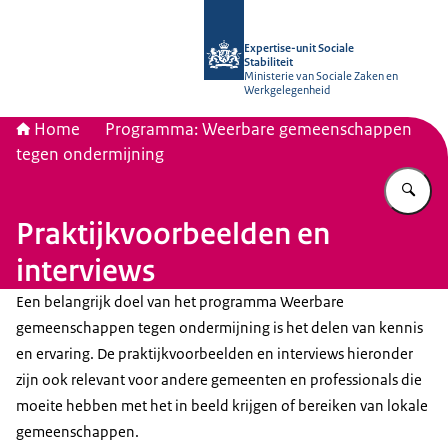
Naar de homepage van Socialestabili
Expertise-unit Sociale
Stabiliteit
Ministerie van Sociale Zaken en
Werkgelegenheid
Home
Programma: Weerbare gemeenschappen
tegen ondermijning
Vu
Praktijkvoorbeelden en
interviews
Een belangrijk doel van het programma Weerbare
gemeenschappen tegen ondermijning is het delen van kennis
en ervaring. De praktijkvoorbeelden en interviews hieronder
zijn ook relevant voor andere gemeenten en professionals die
moeite hebben met het in beeld krijgen of bereiken van lokale
gemeenschappen.