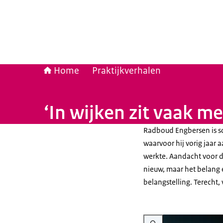
Home
Praktijkverhalen
‘In wijken zit vaak m
Radboud Engbersen is soc
waarvoor hij vorig jaar 
werkte. Aandacht voor d
nieuw, maar het belang e
belangstelling. Terecht
Vergroot afbeelding Portre