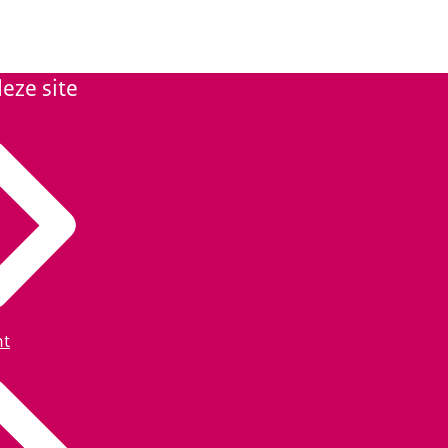
eze site
ht