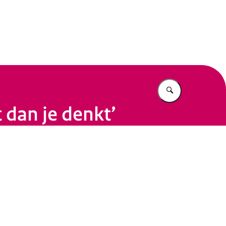
eit
Vul in wat u z
 dan je denkt’