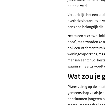
betaald werk.
Verder blijft het een ui
overheidsinstanties te 
eens hoe belangrijk dit 
Neem een succesvol initi
door’, maar worden ze m
ook een Vadercentrum ka
woningcorporaties, maa
mensen een zinvol best
waarin er naar ze word
Wat zou je
“Wees zuinig op de maats
gemeenschap zit als je a
daar kunnen jongeren op
scoren, maar toch allerle