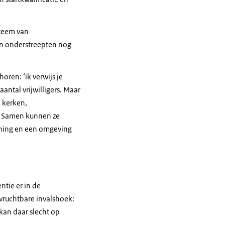
steem van
en onderstreepten nog
oren: ‘ik verwijs je
ntal vrijwilligers. Maar
 kerken,
. Samen kunnen ze
oning en een omgeving
ntie er in de
 vruchtbare invalshoek:
kan daar slecht op