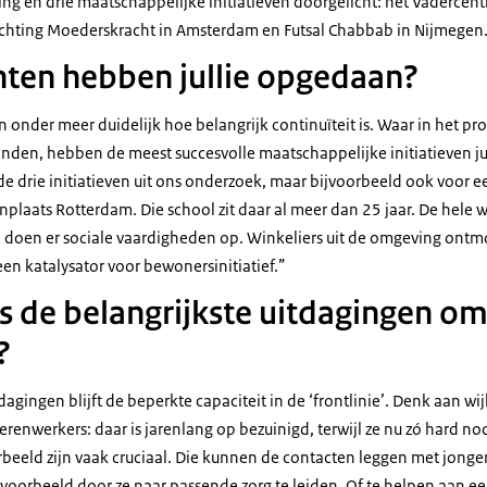
ing en drie maatschappelijke initiatieven doorgelicht: het Vaderce
ichting Moederskracht in Amsterdam en Futsal Chabbab in Nijmegen
hten hebben jullie opgedaan?
onder meer duidelijk hoe belangrijk continuïteit is. Waar in het pr
inden, hebben de meest succesvolle maatschappelijke initiatieven ju
 de drie initiatieven uit ons onderzoek, maar bijvoorbeeld ook voor 
plaats Rotterdam. Die school zit daar al meer dan 25 jaar. De hele w
doen er sociale vaardigheden op. Winkeliers uit de omgeving ontmo
s een katalysator voor bewonersinitiatief.”
ls de belangrijkste uitdagingen om
n?
dagingen blijft de beperkte capaciteit in de ‘frontlinie’. Denk aan w
nwerkers: daar is jarenlang op bezuinigd, terwijl ze nu zó hard nodi
beeld zijn vaak cruciaal. Die kunnen de contacten leggen met jonge
jvoorbeeld door ze naar passende zorg te leiden. Of te helpen aan een