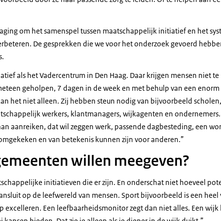
tdaging om het samenspel tussen maatschappelijk initiatief en het sy
verbeteren. De gesprekken die we voor het onderzoek gevoerd hebb
is.
atief als het Vadercentrum in Den Haag. Daar krijgen mensen niet te h
eteen geholpen, 7 dagen in de week en met behulp van een enorm aa
n het niet alleen. Zij hebben steun nodig van bijvoorbeeld scholen,
tschappelijk werkers, klantmanagers, wijkagenten en ondernemers
aan aanreiken, dat wil zeggen werk, passende dagbesteding, een w
t omgekeken en van betekenis kunnen zijn voor anderen.”
 gemeenten willen meegeven?
chappelijke initiatieven die er zijn. En onderschat niet hoeveel pote
ansluit op de leefwereld van mensen. Sport bijvoorbeeld is een heel
 excelleren. Een leefbaarheidsmonitor zegt dan niet alles. Een wijk 
i kansen bieden. Dat zie je alleen als je dieper in de wijk duikt.”