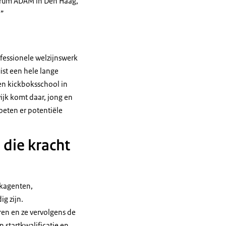
ntrum ADAM in Den Haag,
.”
ofessionele welzijnswerk
ist een hele lange
een kickboksschool in
ijk komt daar, jong en
eten er potentiële
 die kracht
ijkagenten,
g zijn.
ren en ze vervolgens de
 startkwalificatie en