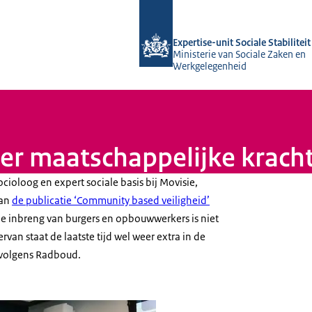
Naar de homepage van Socialestabilit
Expertise-unit Sociale Stabiliteit
Ministerie van Sociale Zaken en
Werkgelegenheid
eer maatschappelijke kracht
ioloog en expert sociale basis bij Movisie,
aan
de publicatie ‘
Community based
veiligheid’
e inbreng van burgers en opbouwwerkers is niet
rvan staat de laatste tijd wel weer extra in de
, volgens Radboud.
t Radboud Engbersen