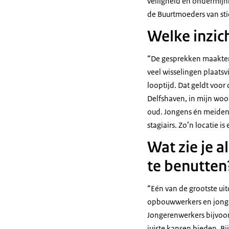
veiligheid en ondermijn
de Buurtmoeders van st
Welke inzic
“De gesprekken maakten 
veel wisselingen plaatsv
looptijd. Dat geldt voor
Delfshaven, in mijn woon
oud. Jongens én meiden 
stagiairs. Zo’n locatie i
Wat zie je a
te benutte
“Eén van de grootste uit
opbouwwerkers en jongere
Jongerenwerkers bijvoor
juiste kansen bieden. Bi