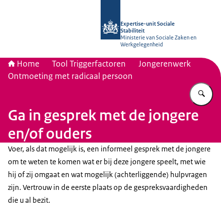
Naar de homepage van Socialestabili
Expertise-unit Sociale
Stabiliteit
Ministerie van Sociale Zaken en
Werkgelegenheid
Home
Tool Triggerfactoren
Jongerenwerk
Ontmoeting met radicaal persoon
Vu
Ga in gesprek met de jongere
en/of ouders
Voer, als dat mogelijk is, een informeel gesprek met de jongere
om te weten te komen wat er bij deze jongere speelt, met wie
hij of zij omgaat en wat mogelijk (achterliggende) hulpvragen
zijn. Vertrouw in de eerste plaats op de gespreksvaardigheden
die u al bezit.