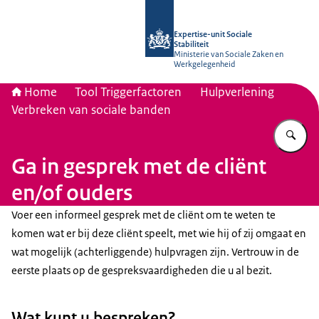
Naar de homepage van Socialestabili
Expertise-unit Sociale
Stabiliteit
Ministerie van Sociale Zaken en
Werkgelegenheid
Home
Tool Triggerfactoren
Hulpverlening
Verbreken van sociale banden
Vu
Ga in gesprek met de cliënt
en/of ouders
Voer een informeel gesprek met de cliënt om te weten te
komen wat er bij deze cliënt speelt, met wie hij of zij omgaat en
wat mogelijk (achterliggende) hulpvragen zijn. Vertrouw in de
eerste plaats op de gespreksvaardigheden die u al bezit.
Wat kunt u bespreken?