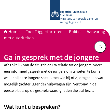
Naar de homepage van Socialestabili
Expertise-unit Sociale
Stabiliteit
Ministerie van Sociale Zaken en
Werkgelegenheid
Home
Tool Triggerfactoren
Politie
Aanvaring
met autoriteiten
Vu
Ga in gesprek met de jongere
Afhankelijk van de situatie en uw relatie tot de jongere, voert u
een informeel gesprek met de jongere om te weten te komen
wat er bij deze jongere speelt, met wie hij of zij omgaat en wat
mogelijk (achterliggende) hulpvragen zijn. Vertrouw in de
eerste plaats op de gespreksvaardigheden die u al bezit.
Wat kunt u bespreken?