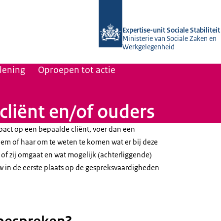
Naar de homepage van Socialestabilit
Expertise-unit Sociale Stabiliteit
Ministerie van Sociale Zaken en
Werkgelegenheid
lening
Oproepen tot actie
cliënt en/of ouders
pact op een bepaalde cliënt, voer dan een
em of haar om te weten te komen wat er bij deze
ij of zij omgaat en wat mogelijk (achterliggende)
uw in de eerste plaats op de gespreksvaardigheden