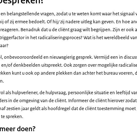
 bespreken?
n en belangstellende vragen, zodat u te weten komt waar het signaa
hij of zij ermee bedoelt. Of hij/ zij nadere uitleg kan geven. En hoe 
k reageren. Benadruk dat u de cliënt graag wilt begrijpen. Zijn er oo
riggerfactor in het radicaliseringsproces? Wat is het wereldbeeld van de
aar?
, onbevooroordeeld en nieuwsgierig gesprek. Vermijd een in discussie
n en/of denkbeelden uitspreekt. Ook zorgen over mogelijke radicalis
ekken kunt u ook op andere plekken dan achter het bureau voeren,
n.
ol als hulpverlener, de hulpvraag, persoonlijke situatie en leeftijd v
ers in de omgeving van de cliënt. Informeer de cliënt hierover zodat
anaf zestien jaar geldt als hoofdregel dat de cliënt toestemming moe
 te spreken.
 meer doen?