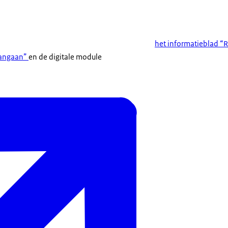
het informatieblad “R
aangaan”
en de digitale module