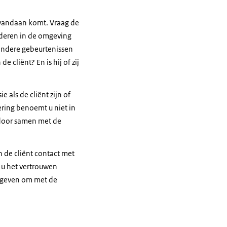
l vandaan komt. Vraag de
anderen in de omgeving
k andere gebeurtenissen
 cliënt? En is hij of zij
 als de cliënt zijn of
ering benoemt u niet in
 door samen met de
an de cliënt contact met
 u het vertrouwen
t geven om met de