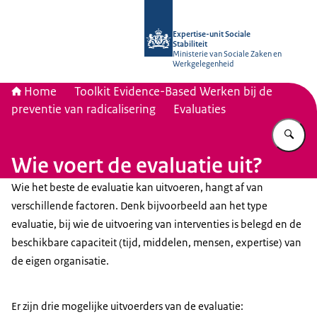
Naar de homepage van Socialestabili
Expertise-unit Sociale
Stabiliteit
Ministerie van Sociale Zaken en
Werkgelegenheid
Home
Toolkit Evidence-Based Werken bij de
preventie van radicalisering
Evaluaties
Vu
Wie voert de evaluatie uit?
Wie het beste de evaluatie kan uitvoeren, hangt af van
verschillende factoren. Denk bijvoorbeeld aan het type
evaluatie, bij wie de uitvoering van interventies is belegd en de
beschikbare capaciteit (tijd, middelen, mensen, expertise) van
de eigen organisatie.
Er zijn drie mogelijke uitvoerders van de evaluatie: