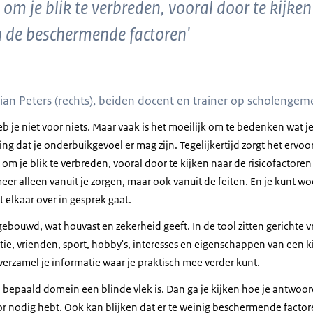
t om je blik te verbreden, vooral door te kijke
en de beschermende factoren'
Box en Rian Peeters
 Rian Peters (rechts), beiden docent en trainer op scholeng
b je niet voor niets. Maar vaak is het moeilijk om te bedenken wat 
g dat je onderbuikgevoel er mag zijn. Tegelijkertijd zorgt het ervoor da
 om je blik te verbreden, vooral door te kijken naar de risicofacto
meer alleen vanuit je zorgen, maar ook vanuit de feiten. En je kunt w
t elkaar over in gesprek gaat.
gebouwd, wat houvast en zekerheid geeft. In de tool zitten gerichte 
tie, vrienden, sport, hobby's, interesses en eigenschappen van een 
erzamel je informatie waar je praktisch mee verder kunt.
 bepaald domein een blinde vlek is. Dan ga je kijken hoe je antwoor
or nodig hebt. Ook kan blijken dat er te weinig beschermende factor