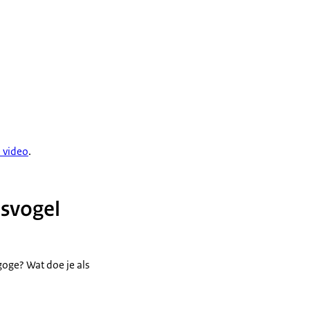
 video
.
isvogel
oge? Wat doe je als