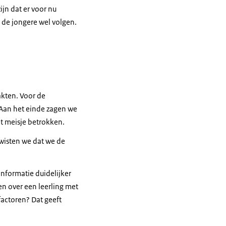
jn dat er voor nu
 de jongere wel volgen.
akten. Voor de
 Aan het einde zagen we
it meisje betrokken.
 wisten we dat we de
informatie duidelijker
n over een leerling met
factoren? Dat geeft