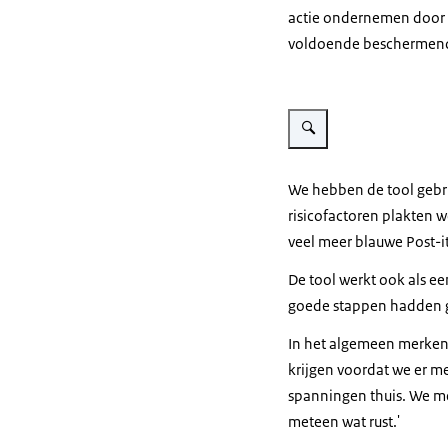
actie ondernemen door b
voldoende beschermende f
Vergroot afbeelding Sonja 
We hebben de tool gebru
risicofactoren plakten 
veel meer blauwe Post-it
De tool werkt ook als ee
goede stappen hadden ge
In het algemeen merken 
krijgen voordat we er m
spanningen thuis. We me
meteen wat rust.'