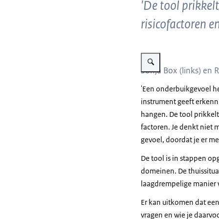
'De tool prikkel
risicofactoren 
Vergroot afbeelding Sonja 
Sonja Box (links) en
'Een onderbuikgevoel he
instrument geeft erkennin
hangen. De tool prikkelt
factoren. Je denkt niet 
gevoel, doordat je er me
De tool is in stappen op
domeinen. De thuissitua
laagdrempelige manier v
Er kan uitkomen dat een
vragen en wie je daarvo