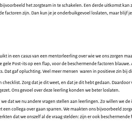
ijvoorbeeld het zorgteam in te schakelen. Een derde uitkomst kan zi
actoren zijn. Dan kun je je onderbuikgevoel loslaten, maar blijf je
Box en Rian Peeters
ikt in een casus van een mentorleerling over wie we ons zorgen ma
we gele Post-its op een flap, voor de beschermende factoren blauwe.
s. Dat gaf opluchting. Veel meer mensen waren in positieve zin bij d
n checklist. Zorg dat je dit weet, en dat je dit hebt gedaan. Daardoor
zet. Ons gevoel over deze leerling konden we beter loslaten.
we dat we nu andere vragen stellen aan leerlingen. Zo willen we de 
et een collega over gaan sparren. We maakten ons bijvoorbeeld zorge
rkten dat we onszelf al de vraag stelden: zijn er ook beschermende 