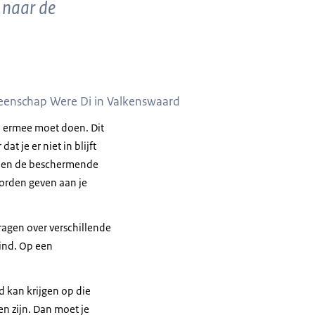
n naar de
emeenschap Were Di in Valkenswaard
je ermee moet doen. Dit
t je er niet in blijft
ren en de beschermende
oorden geven aan je
vragen over verschillende
kind. Op een
d kan krijgen op die
en zijn. Dan moet je