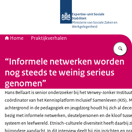
Naar de homepage van Socialestabili
Expertise-unit Sociale
Stabiliteit
Ministerie van Sociale Zaken en
Werkgelegenheid
Home
Praktijkverhalen
Vu
“Informele netwerken worden
nog steeds te weinig serieus
genomen”
Hans Bellaart is senior onderzoeker bij het Verwey-Jonker Instituu
coördinator van het Kennisplatform Inclusief Samenleven (KIS). 
achtergrond in de pedagogiek en jeugdzorg houdt hij zich al dec
bezig met informele netwerken, sleutelpersonen en de kloof tuss
systeem en leefwereld. Etnisch-culturele diversiteit heeft daarbij z
bijzondere aandacht. In dit interview deelt hij zijn inzichten en pr