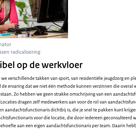
inator
sen radicalisering
xibel op de werkvloer
we verschillende takken van sport, van residentiële jeugdzorg en ple
 de ervaring dat we niet één methode kunnen verzinnen die overal
oestaan. Zo hebben we geen strakke omschrijving van een aandachtsf
 Locaties dragen zelf medewerkers aan voor de rol van aandachtsfun
een aandachtsfunctionaris dichtbij is, die je snel te pakken kunt krij
chtsfunctionaris voor die locatie, die door iedereen geconsulteerd 
behoefte aan een eigen aandachtsfunctionaris per team. Daarin he