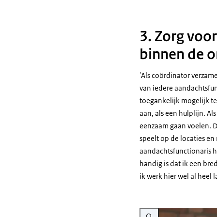
3. Zorg voo
binnen de o
'Als coördinator verzame
van iedere aandachtsfunc
toegankelijk mogelijk t
aan, als een hulplijn. A
eenzaam gaan voelen. Dan
speelt op de locaties en
aandachtsfunctionaris ho
handig is dat ik een bre
ik werk hier wel al heel 
Vergroot afbeelding Danial S