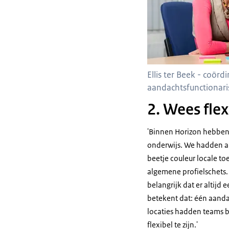
Ellis ter Beek - coörd
aandachtsfunctionaris
2. Wees fle
'Binnen Horizon hebben 
onderwijs. We hadden al
beetje couleur locale t
algemene profielschets.
belangrijk dat er altijd 
betekent dat: één aanda
locaties hadden teams 
flexibel te zijn.'