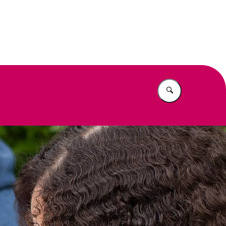
eit
Vul in wat u z