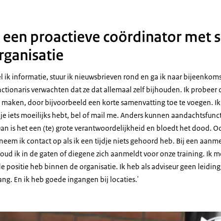
r een proactieve coördinator met 
rganisatie
l ik informatie, stuur ik nieuwsbrieven rond en ga ik naar bijeenko
tionaris verwachten dat ze dat allemaal zelf bijhouden. Ik probeer 
e maken, door bijvoorbeeld een korte samenvatting toe te voegen. Ik
ls je iets moeilijks hebt, bel of mail me. Anders kunnen aandachtsfunc
 is het een (te) grote verantwoordelijkheid en bloedt het dood. Ook
 neem ik contact op als ik een tijdje niets gehoord heb. Bij een aan
ud ik in de gaten of diegene zich aanmeldt voor onze training. Ik me
de positie heb binnen de organisatie. Ik heb als adviseur geen leidi
lang. En ik heb goede ingangen bij locaties.'
harifi