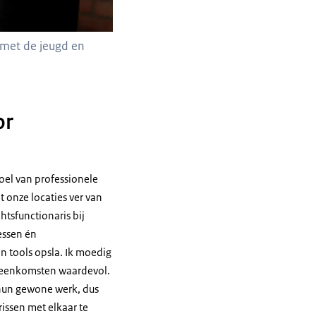
 met de jeugd en
or
oel van professionele
t onze locaties ver van
htsfunctionaris bij
essen én
 tools opsla. Ik moedig
bijeenkomsten waardevol.
t hun gewone werk, dus
issen met elkaar te