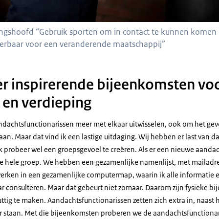
elingshoofd “Gebruik sporten om in contact te kunnen komen
rbaar voor een veranderende maatschappij”
er inspirerende bijeenkomsten vo
g en verdieping
aandachtsfunctionarissen meer met elkaar uitwisselen, ook om het gev
n. Maar dat vind ik een lastige uitdaging. Wij hebben er last van da
k probeer wel een groepsgevoel te creëren. Als er een nieuwe aandac
 de hele groep. We hebben een gezamenlijke namenlijst, met mailadr
ken in een gezamenlijke computermap, waarin ik alle informatie en
ar consulteren. Maar dat gebeurt niet zomaar. Daarom zijn fysieke 
uttig te maken. Aandachtsfunctionarissen zetten zich extra in, naas
r staan. Met die bijeenkomsten proberen we de aandachtsfunctionar