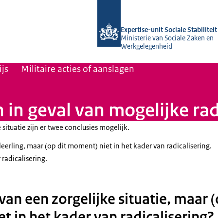
Naar de homepage van Socialestabilit
Expertise-unit Sociale Stabiliteit
Ministerie van Sociale Zaken en
Werkgelegenheid
js
Militaire acties of aanslagen
in geval van mogelijke rad
situatie zijn er twee conclusies mogelijk.
 leerling, maar (op dit moment) niet in het kader van radicalisering.
 radicalisering.
 van een zorgelijke situatie, maar (
 in het kader van radicalisering?