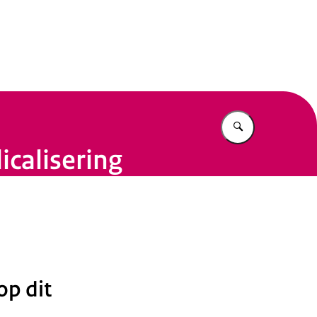
eit
Vul in wat u z
icalisering
op dit