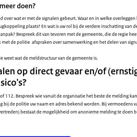
 meer doen?
id over wat er met de signalen gebeurt. Waar en in welke overlegge
ugkoppeling plaats? En wat is uw rol bij de verdere inschatting van de 
aanpak? Bespreek dit van tevoren met de gemeente, die de regie heeft
 met de politie afspraken over samenwerking en het delen van sign
ie weet wat de meldstructuur van de gemeente is.
len op direct gevaar en/of (ernsti
isico's?
e of 112. Bespreek wie vanuit de organisatie het beste de melding k
 bij de politie uw naam en adres bekend worden. Bij vermoedens v
vertreden) bestaat de mogelijkheid om anonieme melding te doen b