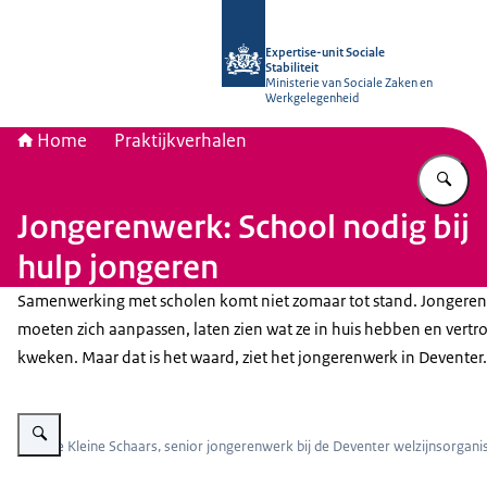
Naar de homepage van Socialestabili
Expertise-unit Sociale
Stabiliteit
Ministerie van Sociale Zaken en
Werkgelegenheid
Home
Praktijkverhalen
Vu
Jongerenwerk: School nodig bij
hulp jongeren
Samenwerking met scholen komt niet zomaar tot stand. Jongere
moeten zich aanpassen, laten zien wat ze in huis hebben en vert
kweken. Maar dat is het waard, ziet het jongerenwerk in Deventer.
Vergroot afbeelding Geertje Kleine Schaars
Geertje Kleine Schaars, senior jongerenwerk bij de Deventer welzijnsorgani