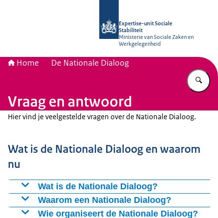
Naar de homepage van Socialestabili
Expertise-unit Sociale
Stabiliteit
Ministerie van Sociale Zaken en
Werkgelegenheid
Home
De Nationale Dialoog
Vu
Vraag en antwoord
Hier vind je veelgestelde vragen over de Nationale Dialoog.
Wat is de Nationale Dialoog en waarom
nu
Wat is de Nationale Dialoog?
De Nationale Dialoog is een reeks gesprekken tussen
Waarom een Nationale Dialoog?
burgers en vertegenwoordigers van gemeenschappen
Omdat de samenleving te maken heeft met
Wie organiseert de Nationale Dialoog?