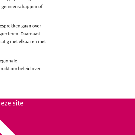
ale gemeenschappen of
 gesprekken gaan over
especteren. Daarnaast
matig met elkaar en met
regionale
uikt om beleid over
eze site