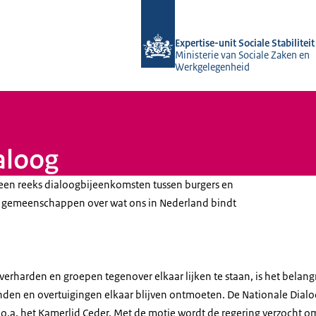
Naar de homepage van Socialestabilit
Expertise-unit Sociale Stabiliteit
Ministerie van Sociale Zaken en
Werkgelegenheid
aloog
 een reeks dialoogbijeenkomsten tussen burgers en
 gemeenschappen over wat ons in Nederland bindt
verharden en groepen tegenover elkaar lijken te staan, is het belan
nden en overtuigingen elkaar blijven ontmoeten. De Nationale Dialo
a. het Kamerlid Ceder. Met de motie wordt de regering verzocht om