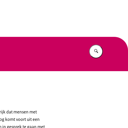
eit
Vul in wat u z
grijk dat mensen met
og komt voort uit een
 in gesprek te gaan met