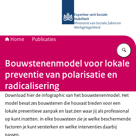
Naar de homepage van Socialestabili
Expertise-unit Sociale
Stabiliteit
Ministerie van Sociale Zaken en
Werkgelegenheid
Home
Publicaties
Vu
Bouwstenenmodel voor lokale
preventie van polarisatie en
radicalisering
Download hier de infographic van het bouwstenenmodel. Het
model bevat zes bouwstenen die houvast bieden voor een
lokale preventieve aanpak en laat zien waar jij als professional
op kunt inzetten. In elke bouwsteen zie je welke beschermende
factoren je kunt versterken en welke interventies daarbij
passen.