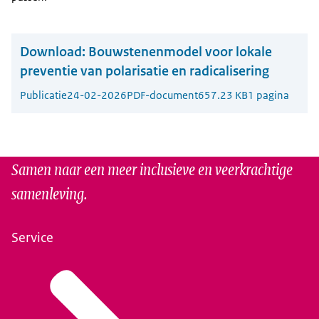
Download:
Bouwstenenmodel voor lokale
preventie van polarisatie en radicalisering
Publicatie
24-02-2026
PDF-document
657.23 KB
1 pagina
Samen naar een meer inclusieve en veerkrachtige
samenleving.
Service