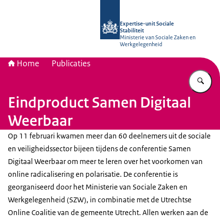
Naar de homepage van Socialestabili
Expertise-unit Sociale
Stabiliteit
Ministerie van Sociale Zaken en
Werkgelegenheid
Home
Publicaties
Vu
Eindproduct Samen Digitaal
Weerbaar
Op 11 februari kwamen meer dan 60 deelnemers uit de sociale
en veiligheidssector bijeen tijdens de conferentie Samen
Digitaal Weerbaar om meer te leren over het voorkomen van
online radicalisering en polarisatie. De conferentie is
georganiseerd door het Ministerie van Sociale Zaken en
Werkgelegenheid (SZW), in combinatie met de Utrechtse
Online Coalitie van de gemeente Utrecht. Allen werken aan de