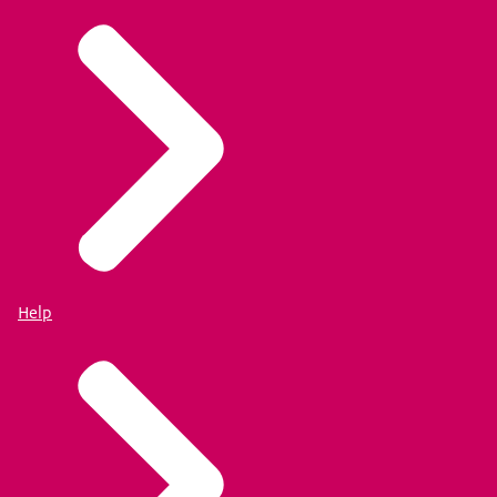
en wat effectief is daarin, dat mist vaak. En dat is
de kennis die proberen vandaag uit te wisselen.
We hopen dat de gemeenteambtenaren die hier
vandaag aanwezig zijn met nieuwe inzichten naar
huis kunnen gaan. Heel veel moeten we in
samenwerking met de gemeenten ook uitvogelen,
maar we willen ook heel veel bestaande
initiatieven een podium geven. En op die manier
hopen we dat er kennisdeling ontstaan, maar ook
dat er een verbinding ontstaat tussen
Help
verschillende gemeenten.