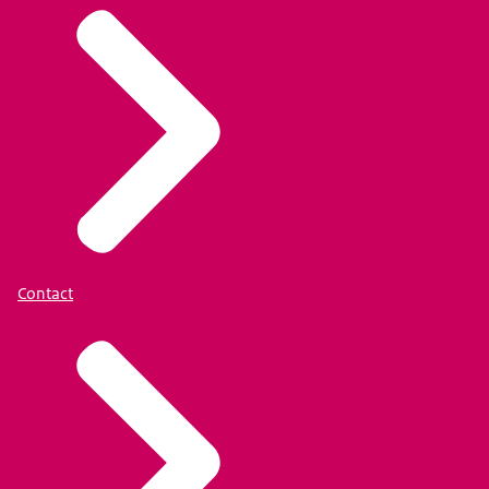
Download
We proberen zowel veiligheids- als sociaal domein
aspecten daarbij te betrekken.
Er zijn een aantal ontwikkelingen die we specifiek
als speerpunt moeten gaan oppakken de
komende jaren.
We zien daar vooral kennisuitwisseling.
Ik ben Youssef Boutachekourt, afdelingshoofd
Weerbare Samenleving vanuit het Ministerie van
Contact
Sociale Zaken en Werkgelegenheid.
We zijn vandaag kennis aan het uitwisselen op het
thema digitale weerbaarheid met de gemeenten.
Het is een vraagstuk wat nu speelt in de
samenleving. We zien de radicalisering en
polarisatie ook toenemen.