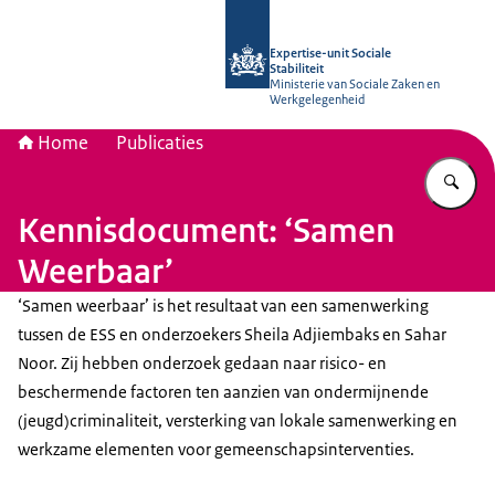
Naar de homepage van Socialestabili
Expertise-unit Sociale
Stabiliteit
Ministerie van Sociale Zaken en
Werkgelegenheid
Home
Publicaties
Vu
Kennisdocument: ‘Samen
Weerbaar’
‘Samen weerbaar’ is het resultaat van een samenwerking
tussen de ESS en onderzoekers Sheila Adjiembaks en Sahar
Noor. Zij hebben onderzoek gedaan naar risico- en
beschermende factoren ten aanzien van ondermijnende
(jeugd)criminaliteit, versterking van lokale samenwerking en
werkzame elementen voor gemeenschapsinterventies.