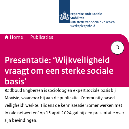
Naar de homepage van Socialestabili
Expertise-unit Sociale
Stabiliteit
Ministerie van Sociale Zaken en
Werkgelegenheid
Home
Publicaties
Vu
Presentatie: ‘Wijkveiligheid
vraagt om een sterke sociale
basis’
Radboud Engbersen is socioloog en expert sociale basis bij
Movisie, waarvoor hij aan de publicatie ‘
Community based
veiligheid’ werkte. Tijdens de kennissessie ‘Samenwerken met
lokale netwerken’ op 15 april 2024 gaf hij een presentatie over
zijn bevindingen.