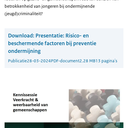
betrokkenheid van jongeren bij ondermijnende
(jeugd)criminaliteit?
Download:
Presentatie: Risico- en
beschermende factoren bij preventie
ondermijning
Publicatie
28-03-2024
PDF-document
2.28 MB
13 pagina's