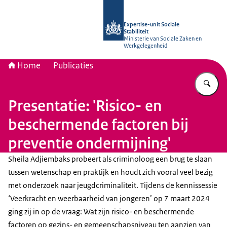
Naar de homepage van Socialestabili
Expertise-unit Sociale
Stabiliteit
Ministerie van Sociale Zaken en
Werkgelegenheid
Home
Publicaties
Vu
Presentatie: 'Risico- en
beschermende factoren bij
preventie ondermijning'
Sheila Adjiembaks probeert als criminoloog een brug te slaan
tussen wetenschap en praktijk en houdt zich vooral veel bezig
met onderzoek naar jeugdcriminaliteit. Tijdens de kennissessie
‘Veerkracht en weerbaarheid van jongeren’ op 7 maart 2024
ging zij in op de vraag: Wat zijn risico- en beschermende
factoren op gezins- en gemeenschapsniveau ten aanzien van