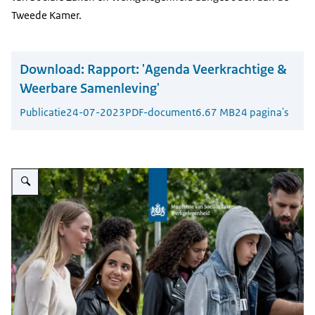
Tweede Kamer.
Download:
Rapport: 'Agenda Veerkrachtige &
Weerbare Samenleving'
Publicatie
24-07-2023
PDF-document
6.67 MB
24 pagina's
Vergroot afbeelding Beginblad rapport: 'Agenda Veerkrachtige & Weerbare