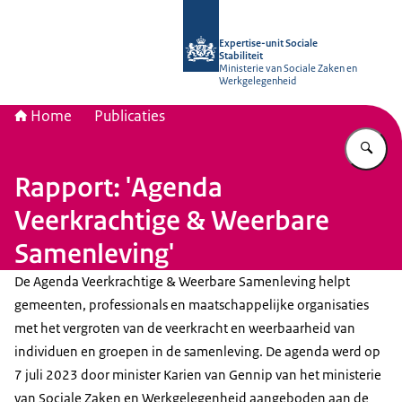
Naar de homepage van Socialestabili
Expertise-unit Sociale
Stabiliteit
Ministerie van Sociale Zaken en
Werkgelegenheid
Home
Publicaties
Vu
Rapport: 'Agenda
Veerkrachtige & Weerbare
Samenleving'
De Agenda Veerkrachtige & Weerbare Samenleving helpt
gemeenten, professionals en maatschappelijke organisaties
met het vergroten van de veerkracht en weerbaarheid van
individuen en groepen in de samenleving. De agenda werd op
7 juli 2023 door minister Karien van Gennip van het ministerie
van Sociale Zaken en Werkgelegenheid aangeboden aan de