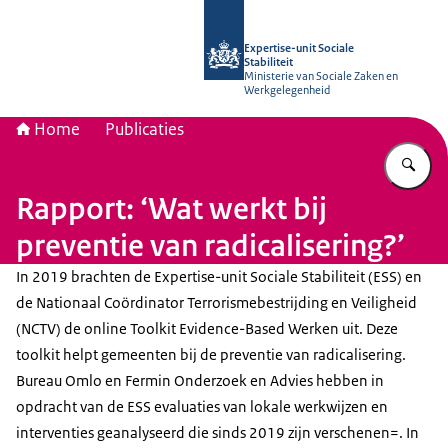
Naar de homepage van Socialestabili
Expertise-unit Sociale
Stabiliteit
Ministerie van Sociale Zaken en
Werkgelegenheid
Home
Publicaties
Vu
Rapport: ‘Wat werkt bij
preventie van radicalisering?’
In 2019 brachten de Expertise-unit Sociale Stabiliteit (ESS) en
de Nationaal Coördinator Terrorismebestrijding en Veiligheid
(NCTV) de online Toolkit Evidence-Based Werken uit. Deze
toolkit helpt gemeenten bij de preventie van radicalisering.
Bureau Omlo en Fermin Onderzoek en Advies hebben in
opdracht van de ESS evaluaties van lokale werkwijzen en
interventies geanalyseerd die sinds 2019 zijn verschenen=. In