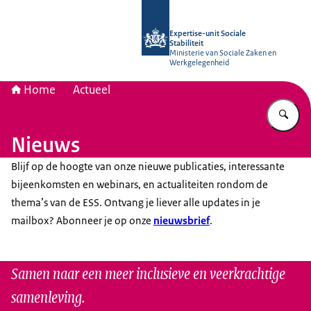
Naar de homepage van Socialestabili
Expertise-unit Sociale
Stabiliteit
Ministerie van Sociale Zaken en
Werkgelegenheid
Home
Actueel
Vu
Nieuws
Blijf op de hoogte van onze nieuwe publicaties, interessante
bijeenkomsten en webinars, en actualiteiten rondom de
thema’s van de ESS. Ontvang je liever alle updates in je
mailbox? Abonneer je op onze
nieuwsbrief
.
Samen naar een meer inclusieve en veerkrachtige
samenleving.