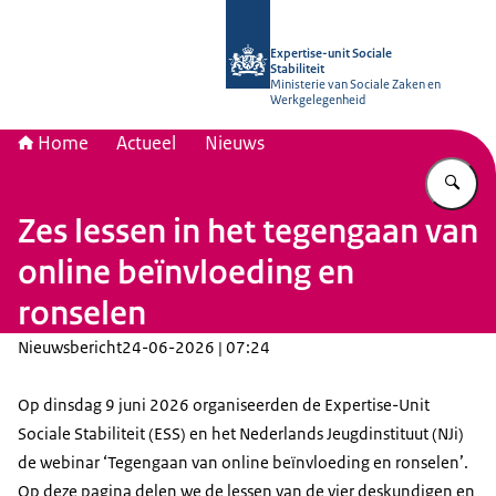
Naar de homepage van Socialestabili
Expertise-unit Sociale
Stabiliteit
Ministerie van Sociale Zaken en
Werkgelegenheid
Home
Actueel
Nieuws
Vu
Zes lessen in het tegengaan van
online beïnvloeding en
ronselen
Nieuwsbericht
24-06-2026 | 07:24
Op dinsdag 9 juni 2026 organiseerden de Expertise-Unit
Sociale Stabiliteit (ESS) en het Nederlands Jeugdinstituut (NJi)
de webinar ‘Tegengaan van online beïnvloeding en ronselen’.
Op deze pagina delen we de lessen van de vier deskundigen en