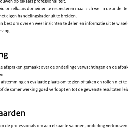
ouwen op elkaars professionaliteit.
reid om elkaars domeinen te respecteren maar zich wel in de ander te
 het eigen handelingskader uit te breiden.
n best om over en weer inzichten te delen en informatie uit te wisse
eving.
ng
ijke afspraken gemaakt over de onderlinge verwachtingen en de afba
en.
afstemming en evaluatie plaats om te zien of taken en rollen niet te
f de samenwerking goed verloopt en tot de gewenste resultaten lei
aarden
voor de professionals om aan elkaar te wennen, onderling vertrouwen 