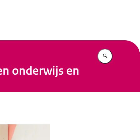
eit
Vul in wat u z
n onderwijs en