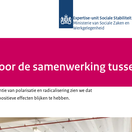
Naar de homepage van Socialestabilit
Expertise-unit Sociale Stabiliteit
Ministerie van Sociale Zaken en
Werkgelegenheid
oor de samenwerking tusse
ntie van polarisatie en radicalisering zien we dat
ositieve effecten blijken te hebben.
ionals in gesprek