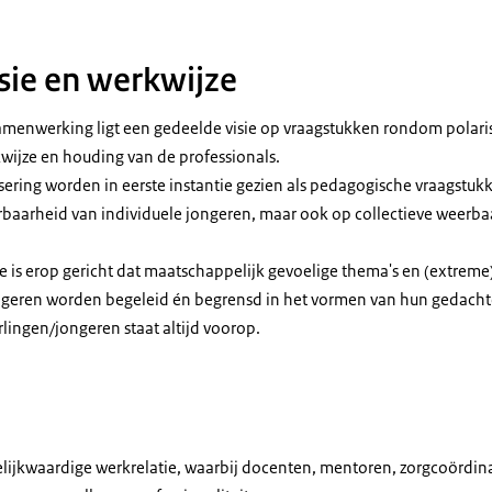
sie en werkwijze
amenwerking ligt een gedeelde visie op vraagstukken rondom polarisa
wijze en houding van de professionals.
isering worden in eerste instantie gezien als pedagogische vraagstukk
rbaarheid van individuele jongeren, maar ook op collectieve weerba
 is erop gericht dat maatschappelijk gevoelige thema's en (extrem
ngeren worden begeleid én begrensd in het vormen van hun gedachte
rlingen/jongeren staat altijd voorop.
gelijkwaardige werkrelatie, waarbij docenten, mentoren, zorgcoördin