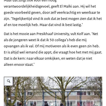
Maar dat zorgt ook voor een hoog
verantwoordelijkheidsgevoel, geeft El Malki aan. Hij wil het
goede voorbeeld geven, door zelf veerkrachtig en weerbaar te
zijn. ‘Tegelijkertijd vind ik ook dat ze best mogen zien dat ik het
af en toe moeilijk heb. Maar dat vind ik best lastig.’
Dat is het mooie aan Presikhaaf University, vult Kolf aan. ‘Net
als de jongeren weet ik dat ik 50 collega’s heb die mij
opvangen als ik val. Of mij motiveren als ik even geen zin heb.
Er is altijd wel iemand die appt, die vraagt hoe het met mij gaat.
Dat is de kern: naar elkaar omkijken, en weten dat je niet
alleen ervoor staat.’
Vergroot afbeelding Jongeren op speelveld