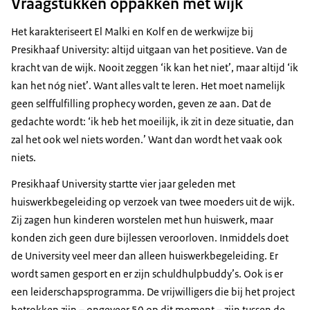
Vraagstukken oppakken met wijk
Het karakteriseert El Malki en Kolf en de werkwijze bij
Presikhaaf University: altijd uitgaan van het positieve. Van de
kracht van de wijk. Nooit zeggen ‘ik kan het niet’, maar altijd ‘ik
kan het nóg niet’. Want alles valt te leren. Het moet namelijk
geen selffulfilling prophecy worden, geven ze aan. Dat de
gedachte wordt: ‘ik heb het moeilijk, ik zit in deze situatie, dan
zal het ook wel niets worden.’ Want dan wordt het vaak ook
niets.
Presikhaaf University startte vier jaar geleden met
huiswerkbegeleiding op verzoek van twee moeders uit de wijk.
Zij zagen hun kinderen worstelen met hun huiswerk, maar
konden zich geen dure bijlessen veroorloven. Inmiddels doet
de University veel meer dan alleen huiswerkbegeleiding. Er
wordt samen gesport en er zijn schuldhulpbuddy’s. Ook is er
een leiderschapsprogramma. De vrijwilligers die bij het project
betrokken zijn – ongeveer 50 op dit moment – zijn tussen de