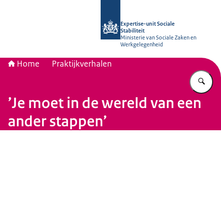
Naar de homepage van Socialestabili
Expertise-unit Sociale
Stabiliteit
Ministerie van Sociale Zaken en
Werkgelegenheid
Home
Praktijkverhalen
Vu
’Je moet in de wereld van een
ander stappen’