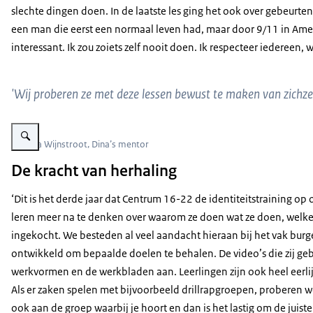
slechte dingen doen. In de laatste les ging het ook over gebeurten
een man die eerst een normaal leven had, maar door 9/11 in Amerik
interessant. Ik zou zoiets zelf nooit doen. Ik respecteer iedereen,
'Wij proberen ze met deze lessen bewust te maken van zichze
Vergroot afbeelding Natasja Wijnstroot
Natasja Wijnstroot, Dina’s mentor
De kracht van herhaling
‘Dit is het derde jaar dat Centrum 16-22 de identiteitstraining op 
leren meer na te denken over waarom ze doen wat ze doen, welke 
ingekocht. We besteden al veel aandacht hieraan bij het vak burge
ontwikkeld om bepaalde doelen te behalen. De video’s die zij geb
werkvormen en de werkbladen aan. Leerlingen zijn ook heel eerlij
Als er zaken spelen met bijvoorbeeld drillrapgroepen, proberen we
ook aan de groep waarbij je hoort en dan is het lastig om de juis