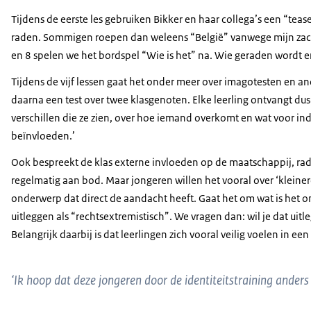
Tijdens de eerste les gebruiken Bikker en haar collega’s een “tea
raden. Sommigen roepen dan weleens “België” vanwege mijn zachte 
en 8 spelen we het bordspel “Wie is het” na. Wie geraden wordt en 
Tijdens de vijf lessen gaat het onder meer over imagotesten en and
daarna een test over twee klasgenoten. Elke leerling ontvangt d
verschillen die ze zien, over hoe iemand overkomt en wat voor in
beïnvloeden.’
Ook bespreekt de klas externe invloeden op de maatschappij, radi
regelmatig aan bod. Maar jongeren willen het vooral over ‘kleiner
onderwerp dat direct de aandacht heeft. Gaat het om wat is het om 
uitleggen als “rechtsextremistisch”. We vragen dan: wil je dat uit
Belangrijk daarbij is dat leerlingen zich vooral veilig voelen in e
‘Ik hoop dat deze jongeren door de identiteitstraining ander