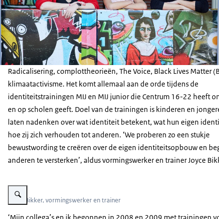
Radicalisering, complottheorieën, The Voice, Black Lives Matter 
klimaatactivisme. Het komt allemaal aan de orde tijdens de
identiteitstrainingen MIJ en MIJ junior die Centrum 16-22 heeft 
en op scholen geeft. Doel van de trainingen is kinderen en jonger
laten nadenken over wat identiteit betekent, wat hun eigen identit
hoe zij zich verhouden tot anderen. ‘We proberen zo een stukje
bewustwording te creëren over de eigen identiteitsopbouw en be
anderen te versterken’, aldus vormingswerker en trainer Joyce Bik
Vergroot afbeelding Joyce Bikker
Joyce Bikker, vormingswerker en trainer
‘Mijn collega’s en ik begonnen in 2008 en 2009 met trainingen v