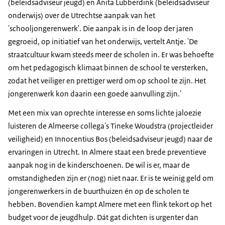
(beleidsadviseur jeugd) en Anita Lubberdink (beleidsadviseur
onderwijs) over de Utrechtse aanpak van het
'schooljongerenwerk'. Die aanpak is in de loop der jaren
gegroeid, op initiatief van het onderwijs, vertelt Antje. 'De
straatcultuur kwam steeds meer de scholen in. Er was behoefte
om het pedagogisch klimaat binnen de school te versterken,
zodat het veiliger en prettiger werd om op school te zijn. Het
jongerenwerk kon daarin een goede aanvulling zijn.'
Met een mix van oprechte interesse en soms lichte jaloezie
luisteren de Almeerse collega's Tineke Woudstra (projectleider
veiligheid) en Innocentius Bos (beleidsadviseur jeugd) naar de
ervaringen in Utrecht. In Almere staat een brede preventieve
aanpak nog in de kinderschoenen. De wil is er, maar de
omstandigheden zijn er (nog) niet naar. Er is te weinig geld om
jongerenwerkers in de buurthuizen én op de scholen te
hebben. Bovendien kampt Almere met een flink tekort op het
budget voor de jeugdhulp. Dát gat dichten is urgenter dan