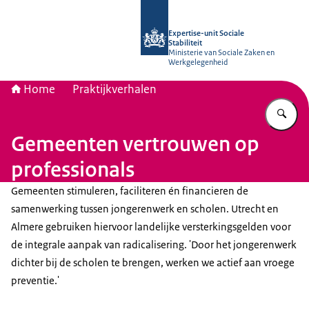
Naar de homepage van Socialestabili
Expertise-unit Sociale
Stabiliteit
Ministerie van Sociale Zaken en
Werkgelegenheid
Home
Praktijkverhalen
Vu
Gemeenten vertrouwen op
professionals
Gemeenten stimuleren, faciliteren én financieren de
samenwerking tussen jongerenwerk en scholen. Utrecht en
Almere gebruiken hiervoor landelijke versterkingsgelden voor
de integrale aanpak van radicalisering. 'Door het jongerenwerk
dichter bij de scholen te brengen, werken we actief aan vroege
preventie.'