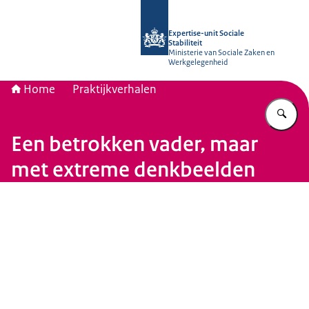
Naar de homepage van Socialestabili
Expertise-unit Sociale
Stabiliteit
Ministerie van Sociale Zaken en
Werkgelegenheid
Home
Praktijkverhalen
Vu
Een betrokken vader, maar
met extreme denkbeelden