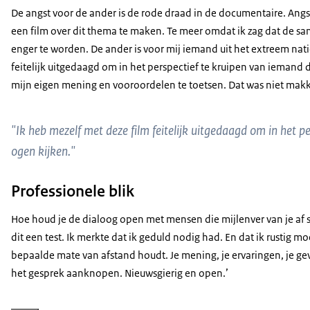
De angst voor de ander is de rode draad in de documentaire. Angs
een film over dit thema te maken. Te meer omdat ik zag dat de sa
enger te worden. De ander is voor mij iemand uit het extreem nat
feitelijk uitgedaagd om in het perspectief te kruipen van iemand 
mijn eigen mening en vooroordelen te toetsen. Dat was niet makke
"Ik heb mezelf met deze film feitelijk uitgedaagd om in het 
ogen kijken."
Professionele blik
Hoe houd je de dialoog open met mensen die mijlenver van je af s
dit een test. Ik merkte dat ik geduld nodig had. En dat ik rustig m
bepaalde mate van afstand houdt. Je mening, je ervaringen, je gev
het gesprek aanknopen. Nieuwsgierig en open.’
Vergroot afbeelding Shamira Raphaëla, filmmaker