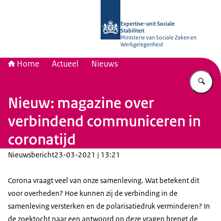
Naar de homepage van Socialestabili
Expertise-unit Sociale
Stabiliteit
Ministerie van Sociale Zaken en
Werkgelegenheid
Home
Actueel
Nieuws
Vu
Nieuw: magazine over
verbindend communiceren in
coronatijd
Nieuwsbericht
23-03-2021 | 13:21
Corona vraagt veel van onze samenleving. Wat betekent dit
voor overheden? Hoe kunnen zij de verbinding in de
samenleving versterken en de polarisatiedruk verminderen? In
de zoektocht naar een antwoord op deze vragen brengt de