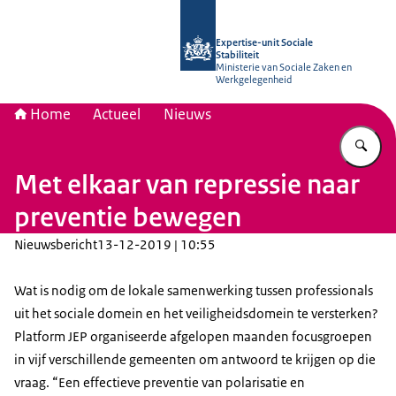
Naar de homepage van Socialestabili
Expertise-unit Sociale
Stabiliteit
Ministerie van Sociale Zaken en
Werkgelegenheid
Home
Actueel
Nieuws
Vu
Met elkaar van repressie naar
preventie bewegen
Nieuwsbericht
13-12-2019 | 10:55
Wat is nodig om de lokale samenwerking tussen professionals
uit het sociale domein en het veiligheidsdomein te versterken?
Platform JEP organiseerde afgelopen maanden focusgroepen
in vijf verschillende gemeenten om antwoord te krijgen op die
vraag. “Een effectieve preventie van polarisatie en