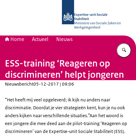
Naar de homepage van Socialestabili
Expertise-unit Sociale
Stabiliteit
Ministerie van Sociale Zaken en
Werkgelegenheid
Home
Actueel
Nieuws
Vu
ESS-training ‘Reageren op
discrimineren’ helpt jongeren
Nieuwsbericht
05-12-2017 | 09:06
“Het heeft mij veel opgeleverd; ik kijk nu anders naar
discriminatie. Doordat je vier strategieën kent, kun je nu ook
anders kijken naar verschillende situaties.”Aan het woord is
een jongere die mee deed aan de pilot-training ‘Reageren op
discrimineren’ van de Expertise-unit Sociale Stabiliteit (ESS).